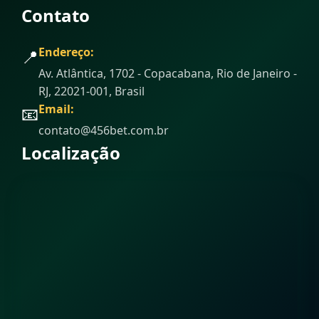
Contato
Endereço:
📍
Av. Atlântica, 1702 - Copacabana, Rio de Janeiro -
RJ, 22021-001, Brasil
Email:
📧
contato@456bet.com.br
Localização