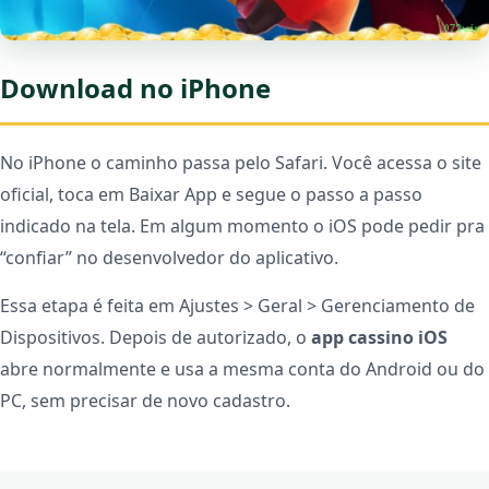
Download no iPhone
No iPhone o caminho passa pelo Safari. Você acessa o site
oficial, toca em Baixar App e segue o passo a passo
indicado na tela. Em algum momento o iOS pode pedir pra
“confiar” no desenvolvedor do aplicativo.
Essa etapa é feita em Ajustes > Geral > Gerenciamento de
Dispositivos. Depois de autorizado, o
app cassino iOS
abre normalmente e usa a mesma conta do Android ou do
PC, sem precisar de novo cadastro.