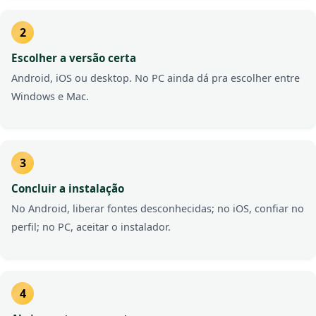
2
Escolher a versão certa
Android, iOS ou desktop. No PC ainda dá pra escolher entre
Windows e Mac.
3
Concluir a instalação
No Android, liberar fontes desconhecidas; no iOS, confiar no
perfil; no PC, aceitar o instalador.
4