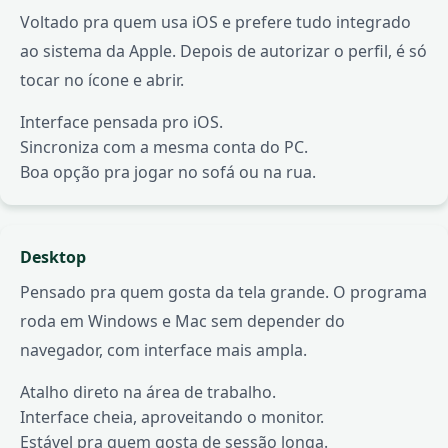
Voltado pra quem usa iOS e prefere tudo integrado
ao sistema da Apple. Depois de autorizar o perfil, é só
tocar no ícone e abrir.
Interface pensada pro iOS.
Sincroniza com a mesma conta do PC.
Boa opção pra jogar no sofá ou na rua.
Desktop
Pensado pra quem gosta da tela grande. O programa
roda em Windows e Mac sem depender do
navegador, com interface mais ampla.
Atalho direto na área de trabalho.
Interface cheia, aproveitando o monitor.
Estável pra quem gosta de sessão longa.