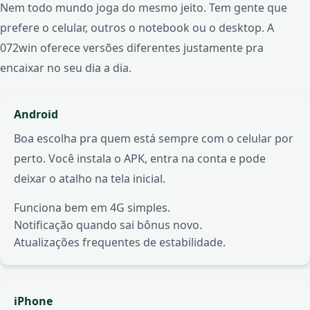
Nem todo mundo joga do mesmo jeito. Tem gente que
prefere o celular, outros o notebook ou o desktop. A
072win oferece versões diferentes justamente pra
encaixar no seu dia a dia.
Android
Boa escolha pra quem está sempre com o celular por
perto. Você instala o APK, entra na conta e pode
deixar o atalho na tela inicial.
Funciona bem em 4G simples.
Notificação quando sai bônus novo.
Atualizações frequentes de estabilidade.
iPhone