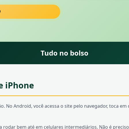
9
Tudo no bolso
e iPhone
o. No Android, você acessa o site pelo navegador, toca em d
 rodar bem até em celulares intermediários. Não é preciso 