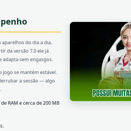
mpenho
aparelhos do dia a dia,
r da versão 7.0 ele já
se adapta sem engasgos.
o jogo se mantém estável.
 derrubar a sessão — algo
.
B de RAM e cerca de 200 MB
s.