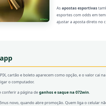
As
apostas esportivas
tamb
esportes com odds em temp
ajustar a aposta direto no ce
 app
IX, cartão e boleto aparecem como opção, e o valor cai na
ligar o computador.
e conferir a página de
ganhos e saque na 072win
.
bônus novo, quando abre promoção. Quem liga o celular nã