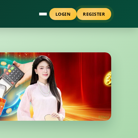
LOGIN
REGISTER