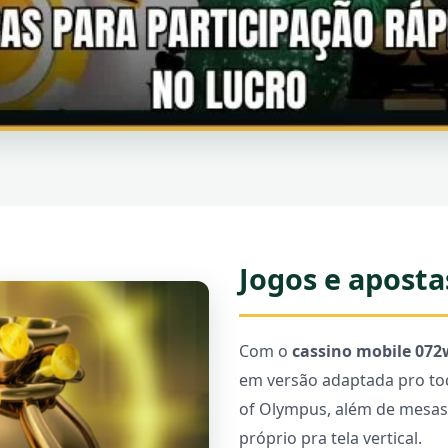
Jogos e aposta
Com o
cassino mobile 072
em versão adaptada pro toq
of Olympus, além de mesas
próprio pra tela vertical.