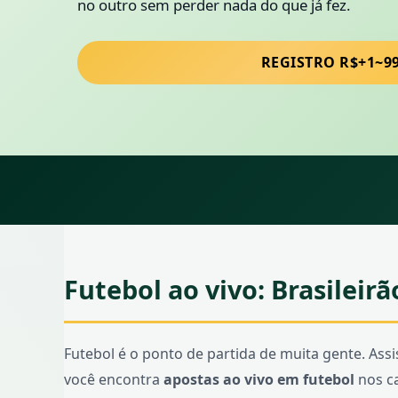
no outro sem perder nada do que já fez.
REGISTRO R$+1~9
Futebol ao vivo: Brasileirã
Futebol é o ponto de partida de muita gente. As
você encontra
apostas ao vivo em futebol
nos ca