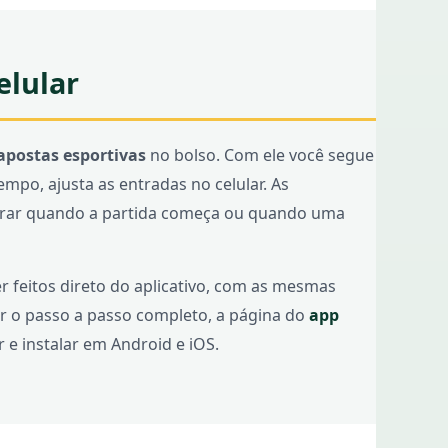
elular
apostas esportivas
no bolso. Com ele você segue
mpo, ajusta as entradas no celular. As
brar quando a partida começa ou quando uma
 feitos direto do aplicativo, com as mesmas
er o passo a passo completo, a página do
app
e instalar em Android e iOS.