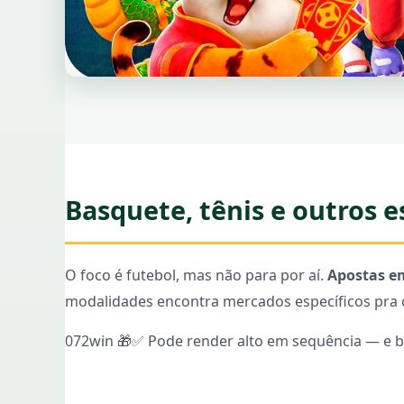
Basquete, tênis e outros e
O foco é futebol, mas não para por aí.
Apostas e
modalidades encontra mercados específicos pra
072win 🎁✅ Pode render alto em sequência — e bôn