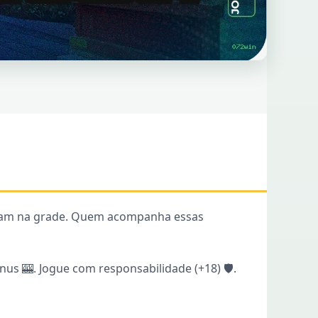
ntram na grade. Quem acompanha essas
s 🎰. Jogue com responsabilidade (+18) 🛡️.