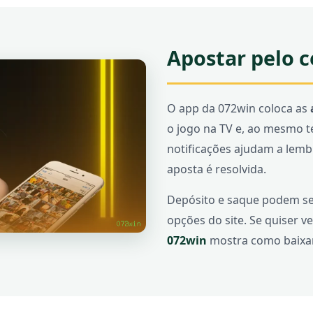
Apostar pelo c
O app da 072win coloca as
o jogo na TV e, ao mesmo te
notificações ajudam a lem
aposta é resolvida.
Depósito e saque podem ser
opções do site. Se quiser v
072win
mostra como baixar 