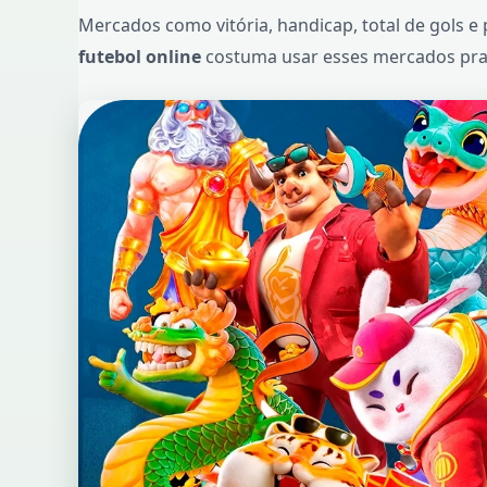
Mercados como vitória, handicap, total de gols 
futebol online
costuma usar esses mercados pra 